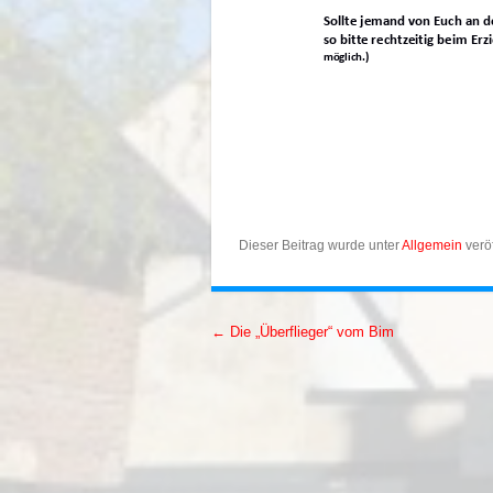
Dieser Beitrag wurde unter
Allgemein
veröf
←
Die „Überflieger“ vom Bim
Artikel-Navigation