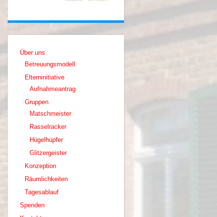
Über uns
Betreuungsmodell
Elterninitiative
Aufnahmeantrag
Gruppen
Matschmeister
Rasselracker
Hügelhüpfer
Glitzergeister
Konzeption
Räumlichkeiten
Tagesablauf
Spenden