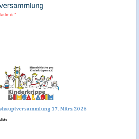
ptversammlung
lasim.de"