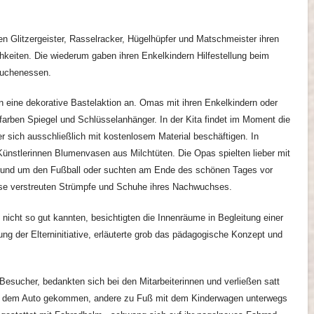
 Glitzergeister, Rasselracker, Hügelhüpfer und Matschmeister ihren
hkeiten. Die wiederum gaben ihren Enkelkindern Hilfestellung beim
Kuchenessen.
n eine dekorative Bastelaktion an. Omas mit ihren Enkelkindern oder
rfarben Spiegel und Schlüsselanhänger. In der Kita findet im Moment die
nder sich ausschließlich mit kostenlosem Material beschäftigen. In
Künstlerinnen Blumenvasen aus Milchtüten. Die Opas spielten lieber mit
rund um den Fußball oder suchten am Ende des schönen Tages vor
se verstreuten Strümpfe und Schuhe ihres Nachwuchses.
 nicht so gut kannten, besichtigten die Innenräume in Begleitung einer
ung der Elterninitiative, erläuterte grob das pädagogische Konzept und
esucher, bedankten sich bei den Mitarbeiterinnen und verließen satt
mit dem Auto gekommen, andere zu Fuß mit dem Kinderwagen unterwegs