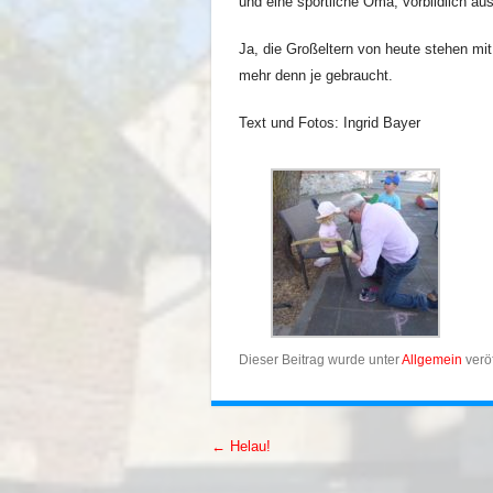
und eine sportliche Oma, vorbildlich a
Ja, die Großeltern von heute stehen mi
mehr denn je gebraucht.
Text und Fotos: Ingrid Bayer
Dieser Beitrag wurde unter
Allgemein
veröf
←
Helau!
Artikel-Navigation