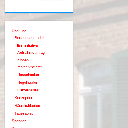
Über uns
Betreuungsmodell
Elterninitiative
Aufnahmeantrag
Gruppen
Matschmeister
Rasselracker
Hügelhüpfer
Glitzergeister
Konzeption
Räumlichkeiten
Tagesablauf
Spenden