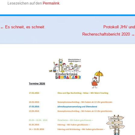
Lesezeichen auf den
Permalink
.
←
Es schneit, es schneit
Protokoll JHV und
Artikel-Navigation
Rechenschaftsbericht 2020
→