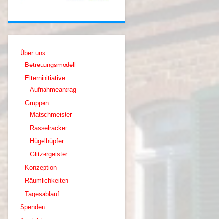
Über uns
Betreuungsmodell
Elterninitiative
Aufnahmeantrag
Gruppen
Matschmeister
Rasselracker
Hügelhüpfer
Glitzergeister
Konzeption
Räumlichkeiten
Tagesablauf
Spenden